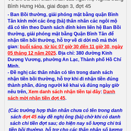
Bình Hưng Hòa, giai đoạn 3, đợt 45
- Ban Bồi thường, giải phóng mặt bằng quận Bình
Tân kính mời các ông (bà) thân nhân các ngôi mộ
đã có tên theo Danh sách đính kèm liên hệ Ban Bồi
thường, giải phóng mặt bằng Quận Bình Tân để
nhận tiền bồi thường, hỗ trợ về di dời mồ mả thời
gian:
b
uổi
sáng, từ lúc 07 giờ 30 đến 11 giờ 30, ngày
05 tháng 12 năm 2025
. Địa chỉ: 380 đường Kinh
Dương Vương, phường An Lạc, Thành phố Hồ Chí
Minh.
- Đề nghị các thân nhân có tên trong danh sách
nhận tiền bồi thường, hỗ trợ
khi đi nhận tiền đúng
thành phần, đúng người kê khai và đúng ngày giờ
nêu trên,
Xem danh sách nhận tiền tại đây
:
Danh
sách mời
nhận tiền đợt 45
.
(Các trường hợp thân nhân chưa có tên trong danh
sách
đợt 45
này đề nghị ông (bà) chờ khi có danh
sách chi tiền đợt sau; do hiện nay số lượng chi trả
tiền bồi thường, hỗ trợ cho các thân nhân số lượng