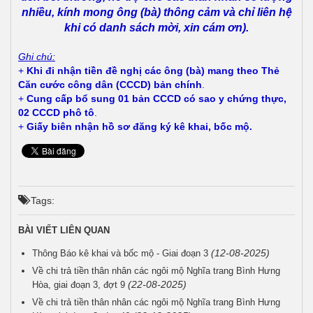
nhiều, kính mong ông (bà) thông cảm và chỉ liên hệ
khi có danh sách mời, xin cám ơn).
Ghi chú:
+
Khi đi nhận tiền đề nghị các ông (bà) mang theo Thẻ
Căn cước công dân (CCCD) bản chính
.
+
Cung cấp bổ sung 01 bản CCCD có sao y chứng thực,
02 CCCD phô tô
.
+
Giấy biên nhận hồ sơ đăng ký kê khai, bốc mộ.
Tags:
BÀI VIẾT LIÊN QUAN
(12-08-2025)
Thông Báo kê khai và bốc mộ - Giai đoạn 3
Về chi trả tiền thân nhân các ngôi mộ Nghĩa trang Bình Hưng
(22-08-2025)
Hòa, giai đoạn 3, đợt 9
Về chi trả tiền thân nhân các ngôi mộ Nghĩa trang Bình Hưng