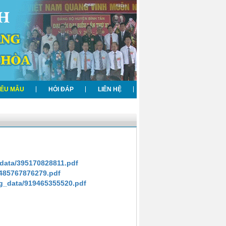
IỂU MẪU
HỎI ĐÁP
LIÊN HỆ
data/395170828811.pdf
/485767876279.pdf
mg_data/919465355520.pdf