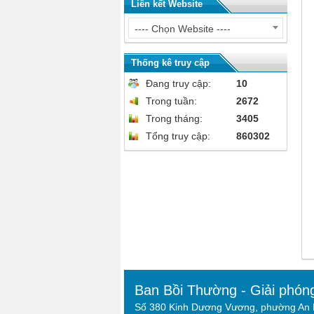
Liên kết Website
---- Chọn Website ----
Thống kê truy cập
Đang truy cập:
10
Trong tuần:
2672
Trong tháng:
3405
Tổng truy cập:
860302
Ban Bồi Thường - Giải phón
Số 380 Kinh Dương Vương, phường An L