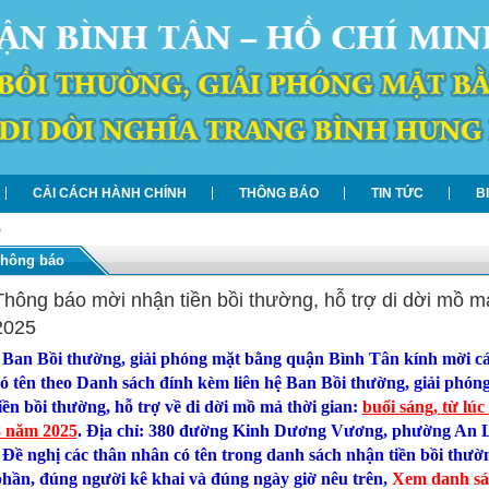
CẢI CÁCH HÀNH CHÍNH
THÔNG BÁO
TIN TỨC
B
o
hông báo
Thông báo mời nhận tiền bồi thường, hỗ trợ di dời mồ m
2025
 Ban Bồi thường, giải phóng mặt bằng quận Bình Tân kính mời cá
ó tên theo Danh sách đính kèm liên hệ Ban Bồi thường, giải ph
iền bồi thường, hỗ trợ về di dời mồ mả thời gian:
b
uổi
sáng, từ lúc
8 năm 2025
. Địa chỉ: 380 đường Kinh Dương Vương, phường An 
 Đề nghị các thân nhân có tên trong danh sách nhận tiền bồi thườ
hần, đúng người kê khai và đúng ngày giờ nêu trên,
Xem danh sác