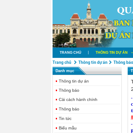
TRANG CHỦ
THÔNG TIN DỰ ÁN
Trang chủ
Thông tin dự án
Thông bá
Danh mục
T
Thông tin dự án
Thông báo
-
Cải cách hành chính
c
Thông báo
t
Tin tức
-
Biểu mẫu
p