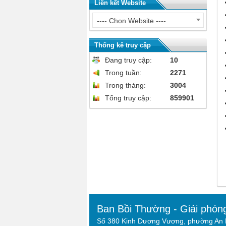
Liên kết Website
---- Chọn Website ----
Thống kê truy cập
Đang truy cập:
10
Trong tuần:
2271
Trong tháng:
3004
Tổng truy cập:
859901
Ban Bồi Thường - Giải phón
Số 380 Kinh Dương Vương, phường An L