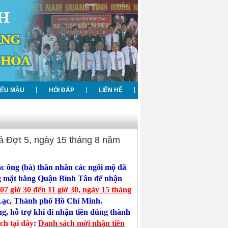
IỂU MẪU
HỎI ĐÁP
LIÊN HỆ
ả Đợt 5, ngày 15 tháng 8 năm
c ông (bà) thân nhân các ngôi mộ đã
óng mặt bằng Quận Bình Tân để nhận
 07 giờ 30 đến 11 giờ 30, ngày 15 tháng
Lạc, Thành phố Hồ Chí Minh.
ng, hỗ trợ
khi đi nhận tiền đúng thành
h tại đây
:
Danh sách mời
nhận tiền