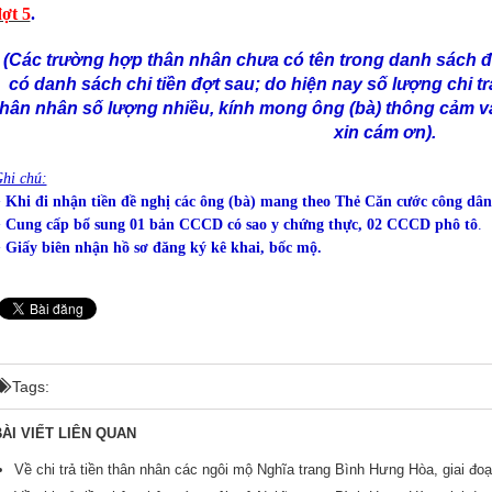
ợt 5
.
(Các trường hợp thân nhân chưa có tên trong danh sách đợ
có danh sách chi tiền đợt sau; do hiện nay số lượng chi tr
thân nhân số lượng nhiều, kính mong ông (bà) thông cảm và
xin cám ơn).
hi chú:
+
Khi đi nhận tiền đề nghị các ông (bà) mang theo Thẻ Căn cước công d
+
Cung cấp bổ sung 01 bản CCCD có sao y chứng thực, 02 CCCD phô tô
.
+
Giấy biên nhận hồ sơ đăng ký kê khai, bốc mộ.
Tags:
ÀI VIẾT LIÊN QUAN
Về chi trả tiền thân nhân các ngôi mộ Nghĩa trang Bình Hưng Hòa, giai đo