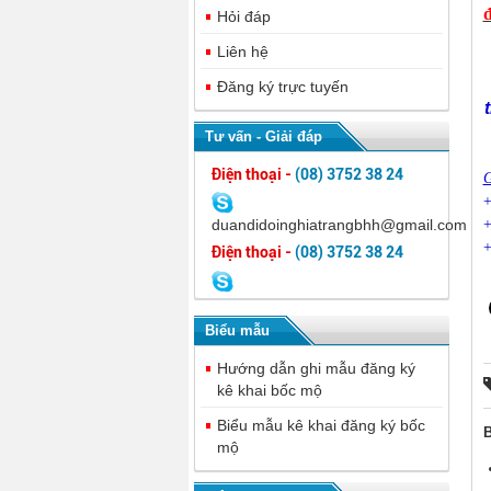
đ
Hỏi đáp
Liên hệ
Đăng ký trực tuyến
Tư vấn - Giải đáp
Điện thoại -
(08) 3752 38 24
G
duandidoinghiatrangbhh@gmail.com
Điện thoại -
(08) 3752 38 24
Biểu mẫu
Hướng dẫn ghi mẫu đăng ký
kê khai bốc mộ
Biểu mẫu kê khai đăng ký bốc
B
mộ