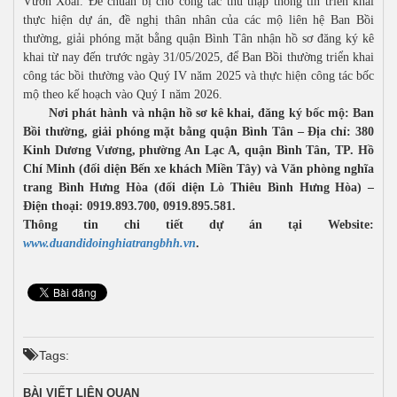
Vườn Xoài. Để chuẩn bị cho công tác thu thập thông tin triển khai
thực hiện dự án, đề nghị thân nhân của các mộ liên hệ Ban Bồi
thường, giải phóng mặt bằng quận Bình Tân nhận hồ sơ đăng ký kê
khai từ nay đến trước ngày 31/05/2025, để Ban Bồi thường triển khai
công tác bồi thường vào Quý IV năm 2025 và thực hiện công tác bốc
mộ theo kế hoạch vào Quý I năm 2026.
Nơi phát hành và nhận hồ sơ kê khai, đăng ký bốc mộ: Ban
Bồi thường, giải phóng mặt bằng quận Bình Tân – Địa chỉ: 380
Kinh Dương Vương, phường An Lạc A, quận Bình Tân, TP. Hồ
Chí Minh (đối diện Bến xe khách Miền Tây) và Văn phòng nghĩa
trang Bình Hưng Hòa (đối diện Lò Thiêu Bình Hưng Hòa) –
Điện thoại: 0919.893.700, 0919.895.581.
Thông tin chi tiết dự án tại Website:
www.duandidoinghiatrangbhh.vn
.
Tags:
BÀI VIẾT LIÊN QUAN