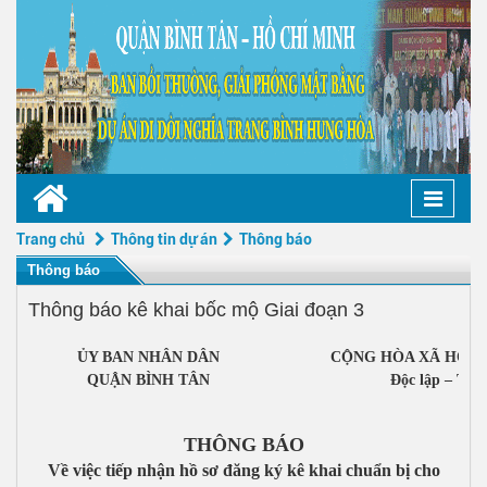
Toggle
naviga
Trang chủ
Thông tin dự án
Thông báo
Thông báo
Thông báo kê khai bốc mộ Giai đoạn 3
ỦY BAN NHÂN DÂN
CỘNG HÒA XÃ HỘI 
QUẬN BÌNH TÂN
Độc lập – Tự 
THÔNG BÁO
Về việc tiếp nhận hồ sơ đăng ký kê khai chuẩn bị cho