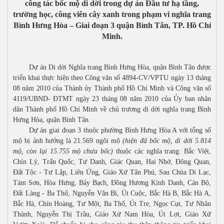
công tác bốc mộ di dời trong dự án Đầu tư hạ tầng,
trường học, công viên cây xanh trong phạm vi nghĩa trang
Bình Hưng Hòa – Giai đoạn 3 quận Bình Tân, TP. Hồ Chí
Minh.
Dự án Di dời Nghĩa trang Bình Hưng Hòa, quận Bình Tân được
triển khai thực hiện theo Công văn số 4894-CV/VPTU ngày 13 tháng
08 năm 2010 của Thành ủy Thành phố Hồ Chí Minh và Công văn số
4119/UBND- ĐTMT ngày 23 tháng 08 năm 2010 của Ủy ban nhân
dân Thành phố Hồ Chí Minh về chủ trương di dời nghĩa trang Bình
Hưng Hòa, quận Bình Tân.
Dự án giai đoạn 3 thuộc phường Bình Hưng Hòa A với tổng số
mộ bị ảnh hưởng là 21.569 ngôi mộ
(
hiện đã bốc mộ, di dời 5.814
mộ, còn lại 15.755 mộ chưa bốc
)
thuộc các nghĩa trang: Bắc Việt,
Chín Lý, Trấn Quốc, Tư Danh, Giác Quan, Hai Nhớ, Đông Quan,
Đất Tộc - Tư Lập, Liên Ứng, Giáo Xứ Tân Phú, Sau Chùa Di Lạc,
Tám Sơn, Hòa Hưng, Bảy Bạch, Đồng Hương Kính Danh, Cán Bộ,
Đất Làng - Ba Thố, Nguyễn Văn Bì, Út Cuộc, Bắc Hà B, Bắc Hà A,
Bắc Hà, Chín Hoàng, Tư Một, Ba Thố, Út Tre, Ngọc Cụt, Tư Nhân
Thành, Nguyễn Thị Trầu, Giáo Xứ Nam Hòa, Út Lợi, Giáo Xứ