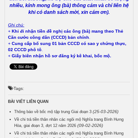
nhiều, kính mong ông (bà) thông cảm và chỉ liên hệ
khi có danh sách mời, xin cám ơn).
Ghi chú:
+
Khi đi nhận tiền đề nghị các ông (bà) mang theo Thẻ
Căn cước công dân (CCCD) bản chính
.
+
Cung cấp bổ sung 01 bản CCCD có sao y chứng thực,
02 CCCD phô tô
.
+
Giấy biên nhận hồ sơ đăng ký kê khai, bốc mộ.
Tags:
BÀI VIẾT LIÊN QUAN
(25-03-2026)
Thông báo về bốc mộ tập trung Giai đoạn 3
Về chi trả tiền thân nhân các ngôi mộ Nghĩa trang Bình Hưng
(09-02-2026)
Hòa, giai đoạn 3, đợt 12 năm 2026
Về chi trả tiền thân nhân các ngôi mộ Nghĩa trang Bình Hưng