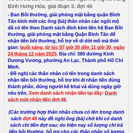
Bình Hưng Hòa, giai đoạn 3, đợt 46
- Ban Bồi thường, giải phóng mặt bằng quận Bình
Tân kính mời các ông (bà) thân nhân các ngôi mộ
đã có tên theo Danh sách đính kèm liên hệ Ban Bồi
thường, giải phóng mặt bằng Quận Bình Tân để
nhận tiền bồi thường, hỗ trợ về di dời mồ mả thời
gian:
b
uổi
sáng, từ lúc 07 giờ 30 đến 11 giờ 30, ngày
24 tháng 12 năm 2025
. Địa chỉ: 380 đường Kinh
Dương Vương, phường An Lạc, Thành phố Hồ Chí
Minh.
- Đề nghị các thân nhân có tên trong danh sách
nhận tiền bồi thường, hỗ trợ
khi đi nhận tiền đúng
thành phần, đúng người kê khai và đúng ngày giờ
nêu trên,
Xem danh sách nhận tiền tại đây
:
Danh
sách mời
nhận tiền đợt 46
.
(Các trường hợp thân nhân chưa có tên trong danh
sách
đợt 46
này đề nghị ông (bà) chờ khi có danh
sách chi tiền đợt sau; do hiện nay số lượng chi trả
tiền bồi thường, hỗ trợ cho các thân nhân số lượng