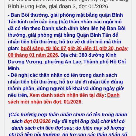
Bình Hưng Hòa, giai đoạn 3, đợt 01/2026
- Ban Bồi thường, giải phóng mặt bằng quận Bình
Tân kính mời các ông (bà) thân nhân các ngôi mộ
đã có tên theo Danh sách đính kèm liên hệ Ban Bồi
thường, giải phóng mặt bằng Quận Bình Tân để
nhận tiền bồi thường, hỗ trợ về di dời mồ mả thời
gian:
b
uổi
sáng, từ lúc 07 giờ 30 đến 11 giờ 30, ngày
06 tháng 01 năm 2026
. Địa chỉ: 380 đường Kinh
Dương Vương, phường An Lạc, Thành phố Hồ Chí
Minh.
- Đề nghị các thân nhân có tên trong danh sách
nhận tiền bồi thường, hỗ trợ
khi đi nhận tiền đúng
thành phần, đúng người kê khai và đúng ngày giờ
nêu trên,
Xem danh sách nhận tiền tại đây
:
Danh
sách mời
nhận tiền đợt: 01/2026
.
(Các trường hợp thân nhân chưa có tên trong danh
sách
đợt 01/2026
này đề nghị ông (bà) chờ khi có
danh sách chi tiền đợt sau; do hiện nay số lượng
chi trả tiền bồi thường, hỗ trợ cho các thân nhân số