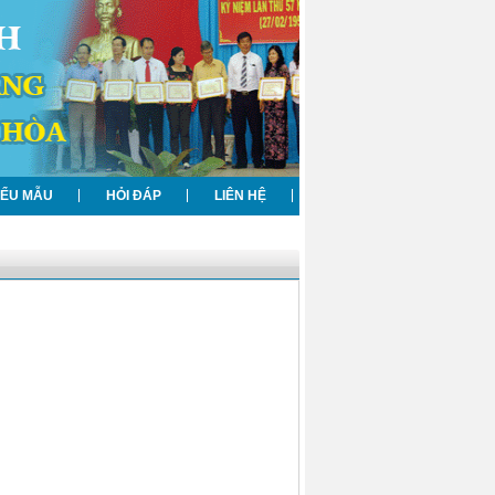
IỂU MẪU
HỎI ĐÁP
LIÊN HỆ