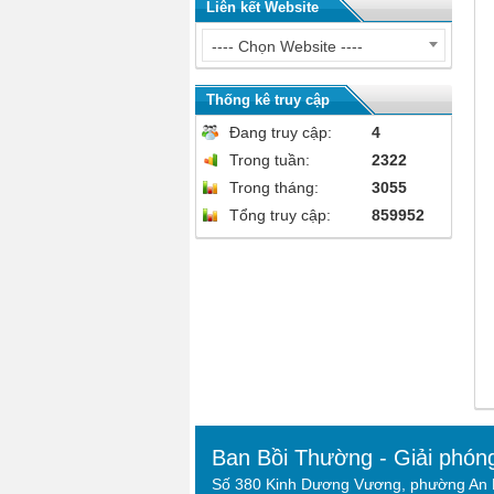
Liên kết Website
---- Chọn Website ----
Thống kê truy cập
Đang truy cập:
4
Trong tuần:
2322
Trong tháng:
3055
Tổng truy cập:
859952
Ban Bồi Thường - Giải phón
Số 380 Kinh Dương Vương, phường An L