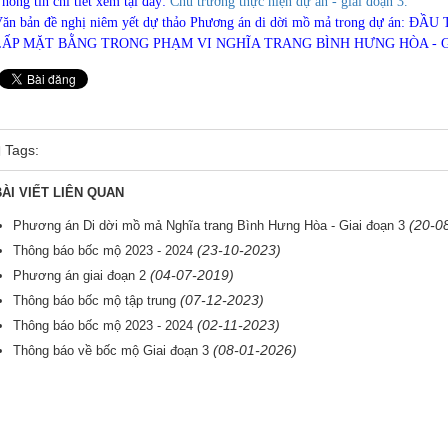
hông tin chi tiết xem tại đây:
Chủ trương thực hiện dự án - giai đoạn 3.
ăn bản đề nghị niêm yết dự thảo Phương án di dời mồ mả trong dự á
LẤP MẶT BẰNG TRONG PHẠM VI NGHĨA TRANG BÌNH HƯNG HÒA - G
Tags:
ÀI VIẾT LIÊN QUAN
(20-0
Phương án Di dời mồ mả Nghĩa trang Bình Hưng Hòa - Giai đoạn 3
(23-10-2023)
Thông báo bốc mộ 2023 - 2024
(04-07-2019)
Phương án giai đoạn 2
(07-12-2023)
Thông báo bốc mộ tập trung
(02-11-2023)
Thông báo bốc mộ 2023 - 2024
(08-01-2026)
Thông báo về bốc mộ Giai đoạn 3