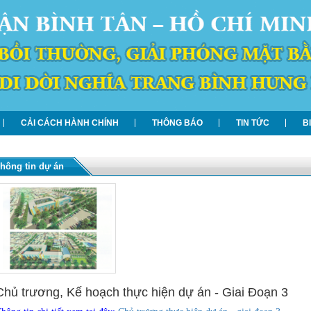
CẢI CÁCH HÀNH CHÍNH
THÔNG BÁO
TIN TỨC
B
hông tin dự án
Chủ trương, Kế hoạch thực hiện dự án - Giai Đoạn 3